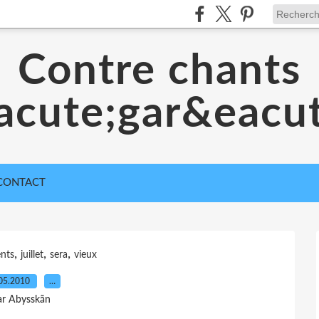
Contre chants
acute;gar&eacut
CONTACT
,
,
,
nts
juillet
sera
vieux
05.2010
…
ar Abysskãn