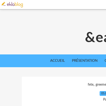
&e
ACCUEIL
PRÉSENTATION
,
fete
greeme
05.
P